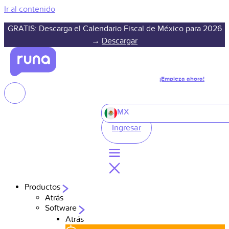
Ir al contenido
GRATIS: Descarga el Calendario Fiscal de México para 2026
→
Descargar
¡Empieza ahora!
MX
Ingresar
Productos
Atrás
Software
Atrás