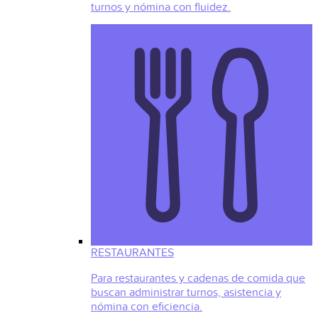
turnos y nómina con fluidez.
RESTAURANTES
Para restaurantes y cadenas de comida que
buscan administrar turnos, asistencia y
nómina con eficiencia.