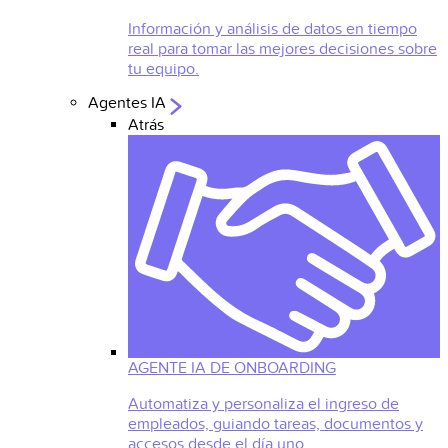
Información y análisis de datos en tiempo
real para tomar las mejores decisiones sobre
tu equipo.
Agentes IA
Atrás
AGENTE IA DE ONBOARDING
Automatiza y personaliza el ingreso de
empleados, guiando tareas, documentos y
accesos desde el día uno.