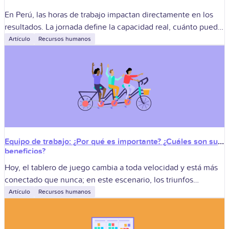
En Perú, las horas de trabajo impactan directamente en los
resultados. La jornada define la capacidad real, cuánto puede
entregar un equipo y qué tan previsible es la operación. Un
Artículo
Recursos humanos
Equipo de trabajo: ¿Por qué es importante? ¿Cuáles son sus
beneficios?
Hoy, el tablero de juego cambia a toda velocidad y está más
conectado que nunca; en este escenario, los triunfos
sostenibles no descansan en estrellas solitarias, sino en la
Artículo
Recursos humanos
fuerza