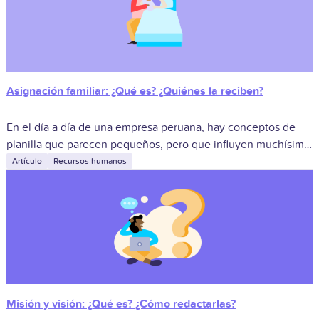
Asignación familiar: ¿Qué es? ¿Quiénes la reciben?
En el día a día de una empresa peruana, hay conceptos de
planilla que parecen pequeños, pero que influyen muchísimo
en la confianza del equipo. La asignación familiar es uno
Artículo
Recursos humanos
Misión y visión: ¿Qué es? ¿Cómo redactarlas?