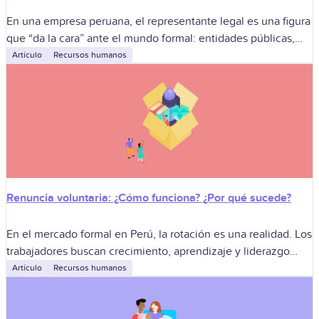
En una empresa peruana, el representante legal es una figura
que “da la cara” ante el mundo formal: entidades públicas,
bancos, clientes, proveedores y también frente a los propios
Artículo
Recursos humanos
colaboradores
Renuncia voluntaria: ¿Cómo funciona? ¿Por qué sucede?
En el mercado formal en Perú, la rotación es una realidad. Los
trabajadores buscan crecimiento, aprendizaje y liderazgo
respetuoso. Las empresas operan con equipos ajustados, así
Artículo
Recursos humanos
que una salida puede