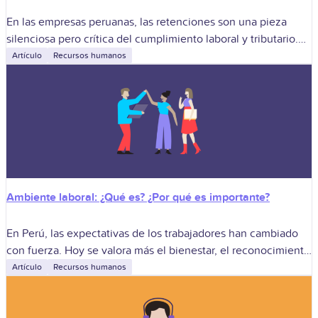
En las empresas peruanas, las retenciones son una pieza
silenciosa pero crítica del cumplimiento laboral y tributario.
Aunque a veces se ven como un “tema contable”, en realidad
Artículo
Recursos humanos
conectan directamente
Ambiente laboral: ¿Qué es? ¿Por qué es importante?
En Perú, las expectativas de los trabajadores han cambiado
con fuerza. Hoy se valora más el bienestar, el reconocimiento
y el sentido de propósito, incluso en sectores
Artículo
Recursos humanos
tradicionalmente orientados solo