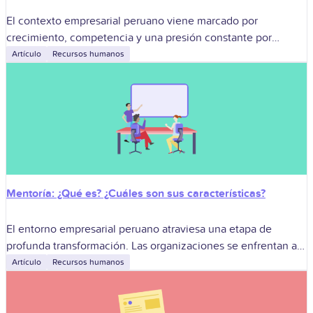
El contexto empresarial peruano viene marcado por
crecimiento, competencia y una presión constante por
diferenciarse. Muchas empresas avanzan rápido en ventas,
Artículo
Recursos humanos
expansión o digitalización, pero se sienten “tironeadas” por
prioridades
Mentoría: ¿Qué es? ¿Cuáles son sus características?
El entorno empresarial peruano atraviesa una etapa de
profunda transformación. Las organizaciones se enfrentan a
desafíos como la digitalización, la gestión de equipos
Artículo
Recursos humanos
híbridos y la retención de talento en