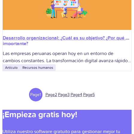
Desarrollo organizacional: ¿Cuál es su objetivo? ¿Por qué es
importante?
Las empresas peruanas operan hoy en un entorno de
cambios constantes. La transformación digital avanza rápido y
exige respuestas más ágiles internas. También cambian las
Artículo
Recursos humanos
expectativas de los colaboradores sobre
Page
1
Page
2
Page
3
Page
4
Page
5
¡Empieza gratis hoy!
Utiliza nuestro software gratuito para gestionar mejor tu