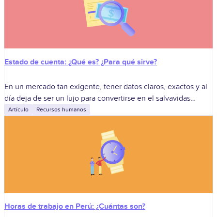
Estado de cuenta: ¿Qué es? ¿Para qué sirve?
En un mercado tan exigente, tener datos claros, exactos y al
día deja de ser un lujo para convertirse en el salvavidas
empresarial. El estado de cuenta, que muchos ven
Artículo
Recursos humanos
Horas de trabajo en Perú: ¿Cuántas son?