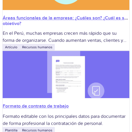
Áreas funcionales de la empresa: ¿Cuáles son? ¿Cuál es su
objetivo?
En el Perú, muchas empresas crecen más rápido que su
forma de organizarse. Cuando aumentan ventas, clientes y
proyectos, también crecen los procesos, los controles y las
Artículo
Recursos humanos
coordinaciones necesarias para
Formato de contrato de trabajo
Formato editable con los principales datos para documentar
de forma profesional la contratación de personal.
Plantilla
Recursos humanos