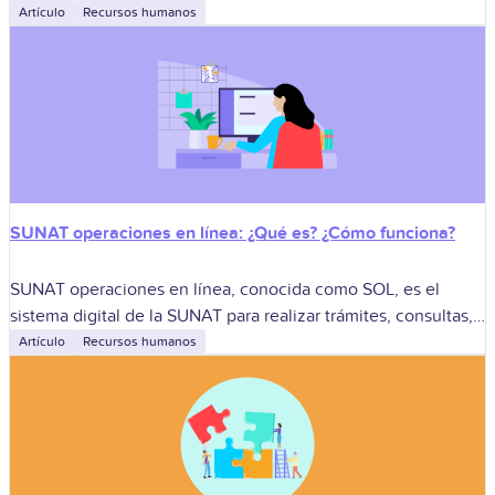
judiciales y penales, formación académica y experiencia
Artículo
Recursos humanos
laboral formal. Sirve para simplificar la presentación
SUNAT operaciones en línea: ¿Qué es? ¿Cómo funciona?
SUNAT operaciones en línea, conocida como SOL, es el
sistema digital de la SUNAT para realizar trámites, consultas,
declaraciones y pagos sin acudir a una oficina. Sirve para
Artículo
Recursos humanos
gestionar obligaciones