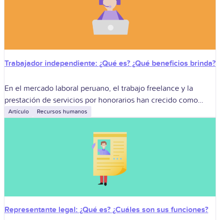
Trabajador independiente: ¿Qué es? ¿Qué beneficios brinda?
En el mercado laboral peruano, el trabajo freelance y la
prestación de servicios por honorarios han crecido como
respuesta a proyectos más cortos, cambios tecnológicos y
Artículo
Recursos humanos
necesidades de especialización que
Representante legal: ¿Qué es? ¿Cuáles son sus funciones?