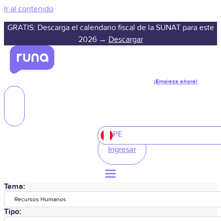
Ir al contenido
GRATIS: Descarga el calendario fiscal de la SUNAT para este
2026 →
Descargar
¡Empieza ahora!
PE
Ingresar
Tema:
Recursos Humanos
Tipo: