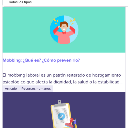
Todos los tipos
Mobbing: ¿Qué es? ¿Cómo prevenirlo?
El mobbing laboral es un patrón reiterado de hostigamiento
psicológico que afecta la dignidad, la salud o la estabilidad
de una persona dentro del trabajo. Identificarlo permite
Artículo
Recursos humanos
proteger a los