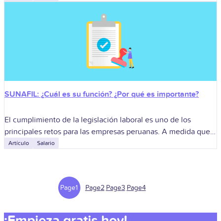
previsibles han obligado a las empresas
SUNAFIL: ¿Cuál es su función? ¿Por qué es importante?
El cumplimiento de la legislación laboral es uno de los
principales retos para las empresas peruanas. A medida que
una organización crece, también aumentan sus obligaciones
Artículo
Salario
relacionadas con contratos, planillas,
Page
1
Page
2
Page
3
Page
4
¡Empieza gratis hoy!