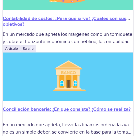
Contabilidad de costos: ¿Para qué sirve? ¿Cuáles son sus
objetivos?
En un mercado que aprieta los márgenes como un torniquete
y cubre el horizonte económico con neblina, la contabilidad
de costos se convierte en el faro que sostiene la
Artículo
Salario
competitividad
Conciliación bancaria: ¿En qué consiste? ¿Cómo se realiza?
En un mercado que aprieta, llevar las finanzas ordenadas ya
no es un simple deber, se convierte en la base para la toma