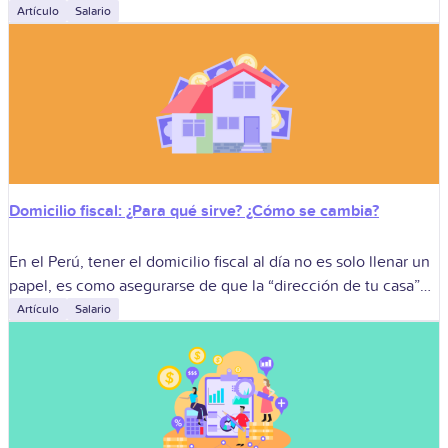
tiempo y seguridad. Hoy, más que ahorrar papel, se
Artículo
Salario
Domicilio fiscal: ¿Para qué sirve? ¿Cómo se cambia?
En el Perú, tener el domicilio fiscal al día no es solo llenar un
papel, es como asegurarse de que la “dirección de tu casa”
esté bien anotada en el
Artículo
Salario