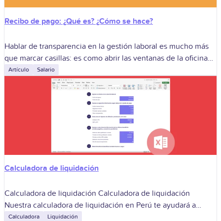
Recibo de pago: ¿Qué es? ¿Cómo se hace?
Hablar de transparencia en la gestión laboral es mucho más
que marcar casillas: es como abrir las ventanas de la oficina
para dejar entrar la confianza, el orden y la
Artículo
Salario
Calculadora de liquidación
Calculadora de liquidación Calculadora de liquidación
Nuestra calculadora de liquidación en Perú te ayudará a
calcular de forma completa y detallada el monto neto de la
Calculadora
Liquidación