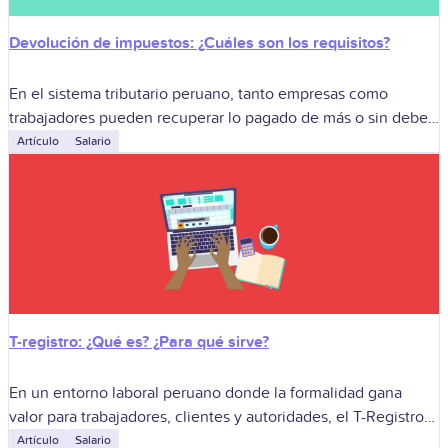
Devolución de impuestos: ¿Cuáles son los requisitos?
En el sistema tributario peruano, tanto empresas como
trabajadores pueden recuperar lo pagado de más o sin deber
a la SUNAT, la devolución de impuestos es un alivio que
Artículo
Salario
refuerza
T-registro: ¿Qué es? ¿Para qué sirve?
En un entorno laboral peruano donde la formalidad gana
valor para trabajadores, clientes y autoridades, el T-Registro
se vuelve pieza clave para dar transparencia y fortalecer la
Artículo
Salario