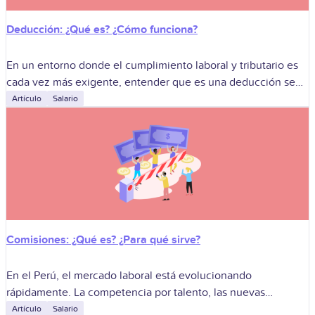
Deducción: ¿Qué es? ¿Cómo funciona?
En un entorno donde el cumplimiento laboral y tributario es
cada vez más exigente, entender que es una deducción se
ha vuelto fundamental para las empresas peruanas. No se
Artículo
Salario
trata
Comisiones: ¿Qué es? ¿Para qué sirve?
En el Perú, el mercado laboral está evolucionando
rápidamente. La competencia por talento, las nuevas
demandas de productividad y la necesidad de resultados más
Artículo
Salario