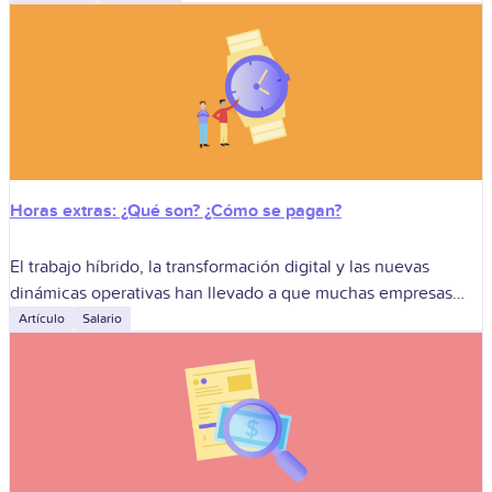
liquidación de beneficios sociales
Horas extras: ¿Qué son? ¿Cómo se pagan?
El trabajo híbrido, la transformación digital y las nuevas
dinámicas operativas han llevado a que muchas empresas
peruanas gestionen cargas laborales variables y momentos
Artículo
Salario
críticos que requieren disponibilidad adicional del