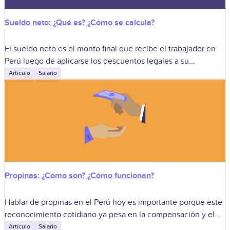
Sueldo neto: ¿Qué es? ¿Cómo se calcula?
El sueldo neto es el monto final que recibe el trabajador en
Perú luego de aplicarse los descuentos legales a su
remuneración bruta. Es la cifra que realmente puede utilizar
Artículo
Salario
Propinas: ¿Cómo son? ¿Cómo funcionan?
Hablar de propinas en el Perú hoy es importante porque este
reconocimiento cotidiano ya pesa en la compensación y el
clima laboral. En gastronomía, turismo, delivery y otros
Artículo
Salario