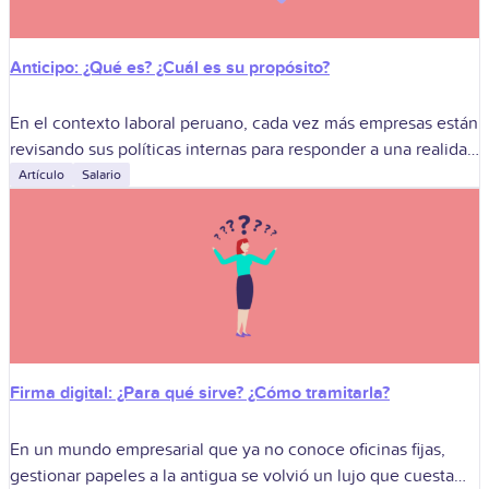
Anticipo: ¿Qué es? ¿Cuál es su propósito?
En el contexto laboral peruano, cada vez más empresas están
revisando sus políticas internas para responder a una realidad
concreta: el bienestar financiero del trabajador influye
Artículo
Salario
directamente en el desempeño,
Firma digital: ¿Para qué sirve? ¿Cómo tramitarla?
En un mundo empresarial que ya no conoce oficinas fijas,
gestionar papeles a la antigua se volvió un lujo que cuesta