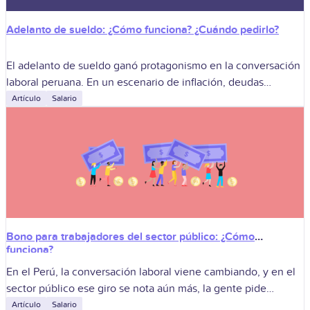
Adelanto de sueldo: ¿Cómo funciona? ¿Cuándo pedirlo?
El adelanto de sueldo ganó protagonismo en la conversación
laboral peruana. En un escenario de inflación, deudas
familiares y presión por cuidar el bienestar financiero, muchas
Artículo
Salario
empresas están repensando la
Bono para trabajadores del sector público: ¿Cómo
funciona?
En el Perú, la conversación laboral viene cambiando, y en el
sector público ese giro se nota aún más, la gente pide
estabilidad, formalidad y resultados, y el Estado busca
Artículo
Salario