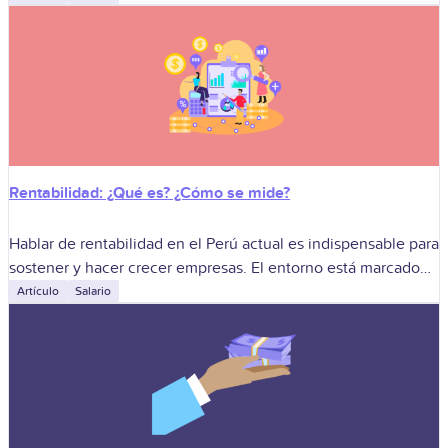
servicios, la
Rentabilidad: ¿Qué es? ¿Cómo se mide?
Hablar de rentabilidad en el Perú actual es indispensable para
sostener y hacer crecer empresas. El entorno está marcado
por volatilidad económica, presión por costos y avance
Artículo
Salario
tecnológico acelerado. También