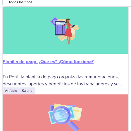
Todos los tipos
Planilla de pago: ¿Qué es? ¿Cómo funciona?
En Perú, la planilla de pago organiza las remuneraciones,
descuentos, aportes y beneficios de los trabajadores y se
relaciona con la planilla electrónica administrada por la
Artículo
Salario
SUNAT. Sirve para pagar