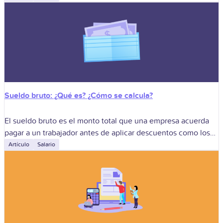
reputación. No es
Sueldo bruto: ¿Qué es? ¿Cómo se calcula?
El sueldo bruto es el monto total que una empresa acuerda
pagar a un trabajador antes de aplicar descuentos como los
aportes previsionales, el impuesto a la renta de quinta
Artículo
Salario