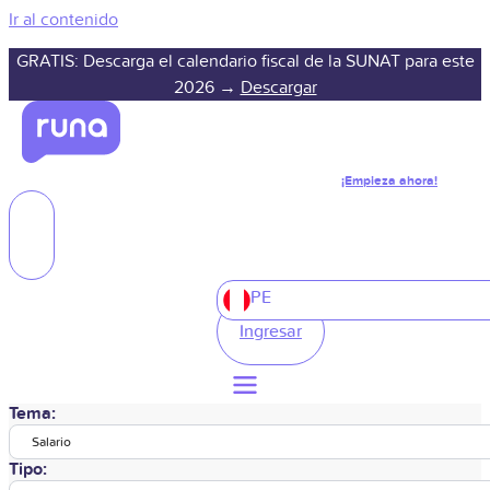
Ir al contenido
GRATIS: Descarga el calendario fiscal de la SUNAT para este
2026 →
Descargar
¡Empieza ahora!
PE
Ingresar
Tema:
Salario
Tipo: