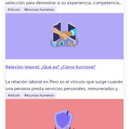
selección para demostrar si su experiencia, competencias
laborales y expectativas se ajustan a un puesto y a la
Artículo
Recursos humanos
organización.
Relación laboral: ¿Qué es? ¿Cómo funciona?
La relación laboral en Perú es el vínculo que surge cuando
una persona presta servicios personales, remunerados y
subordinados para un empleador. Sirve para determinar las
Artículo
Recursos humanos
obligaciones de ambas partes,