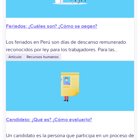
Feriados: ¿Cuáles son? ¿Cómo se pagan?
Los feriados en Perú son días de descanso remunerado
reconocidos por ley para los trabajadores. Para las
empresas, su gestión determina si corresponde descanso,
Artículo
Recursos humanos
descanso sustitutorio o pagos adicionales cuando
Candidato: ¿Qué es? ¿Cómo evaluarlo?
Un candidato es la persona que participa en un proceso de