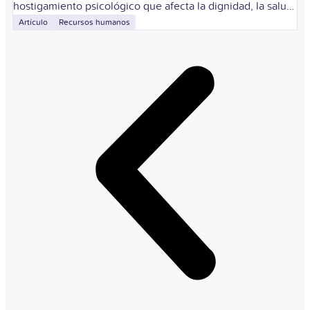
hostigamiento psicológico que afecta la dignidad, la salud
o la estabilidad de una persona dentro del trabajo.
Artículo
Recursos humanos
Identificarlo permite proteger a los