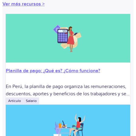
Ver más recursos >
Planilla de pago: ¿Qué es? ¿Cómo funciona?
En Perú, la planilla de pago organiza las remuneraciones,
descuentos, aportes y beneficios de los trabajadores y se
relaciona con la planilla electrónica administrada por la
Artículo
Salario
SUNAT. Sirve para pagar