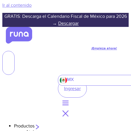
Ir al contenido
GRATIS: Descarga el Calendario Fiscal de México para 2026
→
Descargar
¡Empieza ahora!
MX
Ingresar
Productos