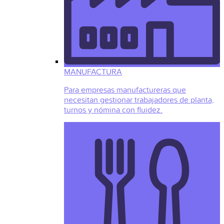
MANUFACTURA
Para empresas manufactureras que
necesitan gestionar trabajadores de planta,
turnos y nómina con fluidez.