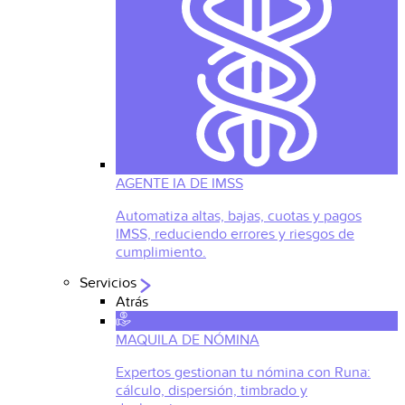
AGENTE IA DE IMSS
Automatiza altas, bajas, cuotas y pagos
IMSS, reduciendo errores y riesgos de
cumplimiento.
Servicios
Atrás
MAQUILA DE NÓMINA
Expertos gestionan tu nómina con Runa:
cálculo, dispersión, timbrado y