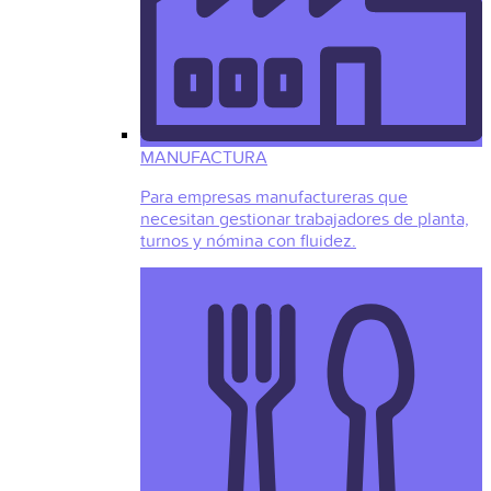
MANUFACTURA
Para empresas manufactureras que
necesitan gestionar trabajadores de planta,
turnos y nómina con fluidez.