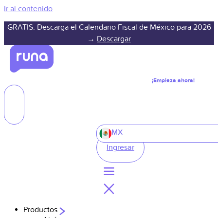
Ir al contenido
GRATIS: Descarga el Calendario Fiscal de México para 2026
→
Descargar
¡Empieza ahora!
MX
Ingresar
Productos