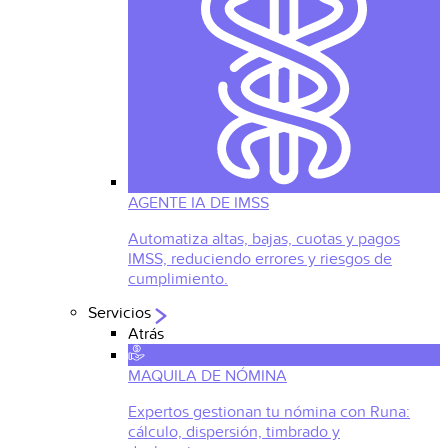
AGENTE IA DE IMSS
Automatiza altas, bajas, cuotas y pagos
IMSS, reduciendo errores y riesgos de
cumplimiento.
Servicios
Atrás
MAQUILA DE NÓMINA
Expertos gestionan tu nómina con Runa:
cálculo, dispersión, timbrado y