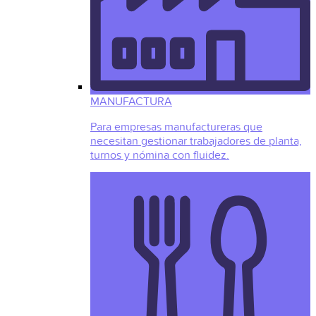
MANUFACTURA
Para empresas manufactureras que
necesitan gestionar trabajadores de planta,
turnos y nómina con fluidez.