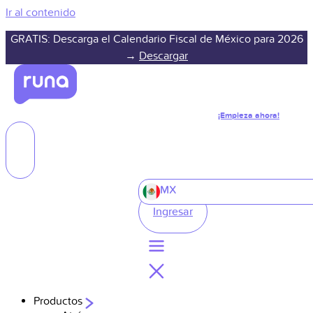
Ir al contenido
GRATIS: Descarga el Calendario Fiscal de México para 2026
→
Descargar
¡Empieza ahora!
MX
Ingresar
Productos