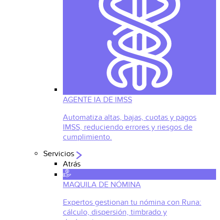
AGENTE IA DE IMSS
Automatiza altas, bajas, cuotas y pagos
IMSS, reduciendo errores y riesgos de
cumplimiento.
Servicios
Atrás
MAQUILA DE NÓMINA
Expertos gestionan tu nómina con Runa:
cálculo, dispersión, timbrado y