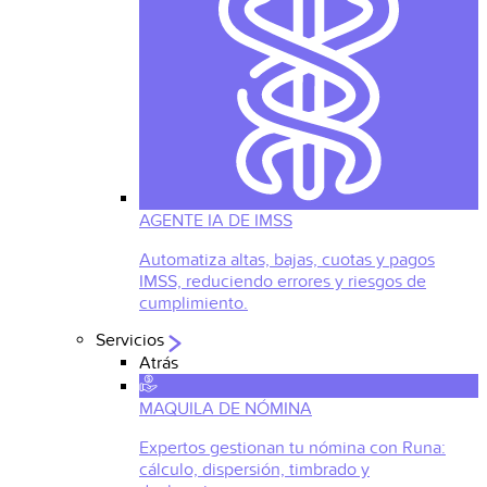
AGENTE IA DE IMSS
Automatiza altas, bajas, cuotas y pagos
IMSS, reduciendo errores y riesgos de
cumplimiento.
Servicios
Atrás
MAQUILA DE NÓMINA
Expertos gestionan tu nómina con Runa:
cálculo, dispersión, timbrado y