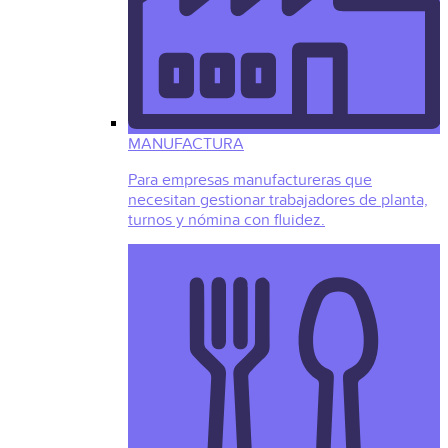
MANUFACTURA
Para empresas manufactureras que
necesitan gestionar trabajadores de planta,
turnos y nómina con fluidez.