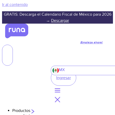
Ir al contenido
GRATIS: Descarga el Calendario Fiscal de México para 2026
→
Descargar
¡Empieza ahora!
MX
Ingresar
Productos