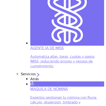
AGENTE IA DE IMSS
Automatiza altas, bajas, cuotas y pagos
IMSS, reduciendo errores y riesgos de
cumplimiento.
Servicios
Atrás
MAQUILA DE NÓMINA
Expertos gestionan tu nómina con Runa:
cálculo, dispersión, timbrado y