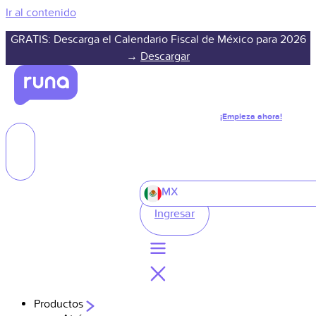
Ir al contenido
GRATIS: Descarga el Calendario Fiscal de México para 2026
→
Descargar
¡Empieza ahora!
MX
Ingresar
Productos