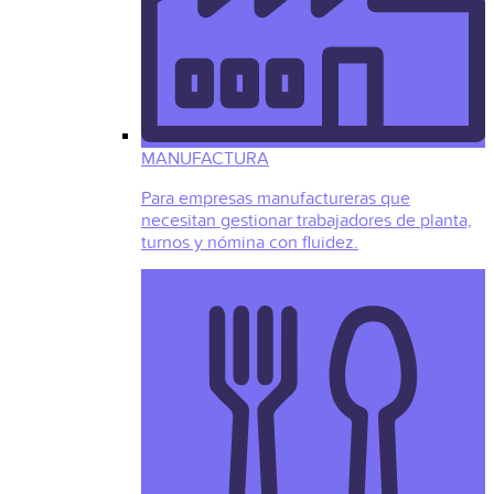
MANUFACTURA
Para empresas manufactureras que
necesitan gestionar trabajadores de planta,
turnos y nómina con fluidez.