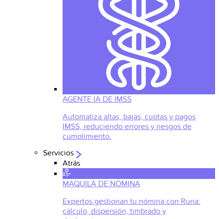
AGENTE IA DE IMSS
Automatiza altas, bajas, cuotas y pagos
IMSS, reduciendo errores y riesgos de
cumplimiento.
Servicios
Atrás
MAQUILA DE NÓMINA
Expertos gestionan tu nómina con Runa:
cálculo, dispersión, timbrado y