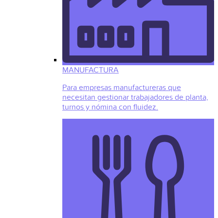
MANUFACTURA
Para empresas manufactureras que
necesitan gestionar trabajadores de planta,
turnos y nómina con fluidez.