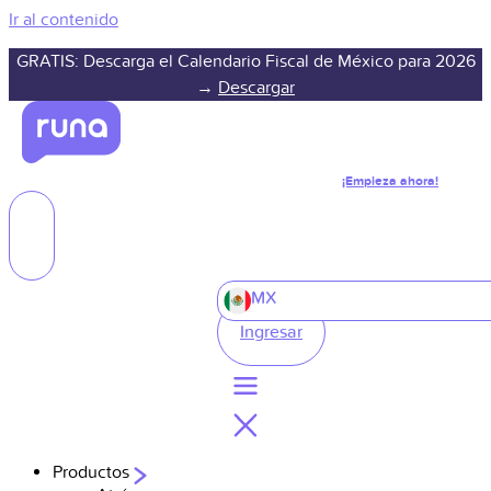
Ir al contenido
GRATIS: Descarga el Calendario Fiscal de México para 2026
→
Descargar
¡Empieza ahora!
MX
Ingresar
Productos