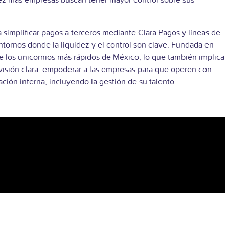
vez más empresas buscan tener mayor control sobre sus
ra simplificar pagos a terceros mediante Clara Pagos y líneas de
tornos donde la liquidez y el control son clave.
Fundada en
e los unicornios más rápidos de México, lo que también implica
visión clara: empoderar a las empresas para que operen con
ación interna, incluyendo la gestión de su talento.