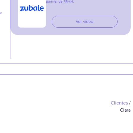
partner de RRHH.
as
Ver video
Clientes
/
Clara