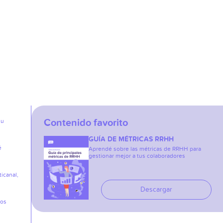
Contenido favorito
su
GUÍA DE MÉTRICAS RRHH
é
Aprendé sobre las métricas de RRHH para
gestionar mejor a tus colaboradores
icanal,
Descargar
los