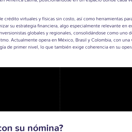
es en América Latina, posicionándose en un espacio donde cada 
e crédito virtuales y físicas sin costo, así como herramientas pa
izar su estrategia financiera, algo especialmente relevante en en
inversionistas globales y regionales, consolidándose como uno d
ritmo. Actualmente opera en México, Brasil y Colombia, con una 
logía de primer nivel, lo que también exige coherencia en su oper
con su nómina?