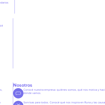
ndarios
izá
Nosotros
s,
Conocé nuestra empresa: quiénes somos, qué nos motiva y hac
dónde vamos.
a
Sonrisas para todos. Conocé qué nos inspira en Runa y las caus