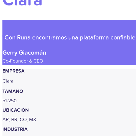
Clara
"Con Runa encontramos una plataforma confiable q
Gerry Giacomán
Co-Founder & CEO
EMPRESA
Clara
TAMAÑO
51-250
UBICACIÓN
AR, BR, CO, MX
INDUSTRIA