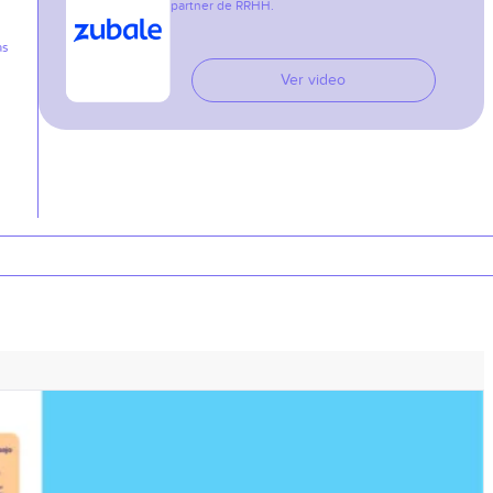
partner de RRHH.
as
Ver video