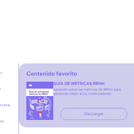
Contenido favorito
su
GUÍA DE MÉTRICAS RRHH
é
Aprendé sobre las métricas de RRHH para
gestionar mejor a tus colaboradores
icanal,
Descargar
los