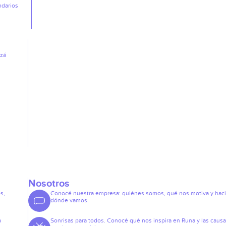
ndarios
izá
Nosotros
s,
Conocé nuestra empresa: quiénes somos, qué nos motiva y hac
dónde vamos.
a
Sonrisas para todos. Conocé qué nos inspira en Runa y las caus