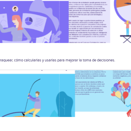
raquear, cómo calcularlas y usarlas para mejorar la toma de decisiones.