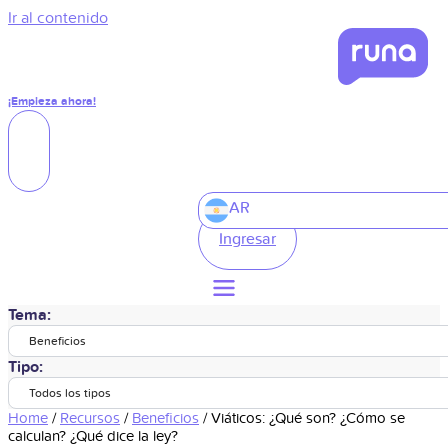
Ir al contenido
¡Empieza ahora!
AR
Ingresar
Tema:
Beneficios
Tipo:
Todos los tipos
Home
/
Recursos
/
Beneficios
/
Viáticos: ¿Qué son? ¿Cómo se
calculan? ¿Qué dice la ley?