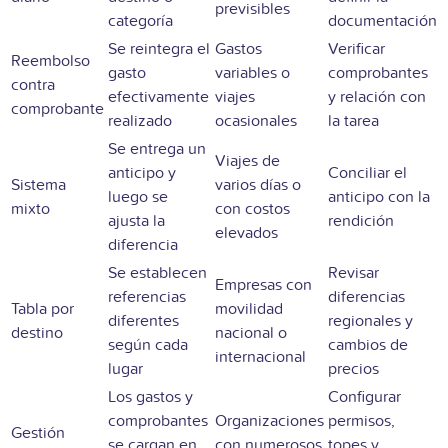
previsibles
categoría
documentación
Se reintegra el
Gastos
Verificar
Reembolso
gasto
variables o
comprobantes
contra
efectivamente
viajes
y relación con
comprobante
realizado
ocasionales
la tarea
Se entrega un
Viajes de
anticipo y
Conciliar el
Sistema
varios días o
luego se
anticipo con la
mixto
con costos
ajusta la
rendición
elevados
diferencia
Se establecen
Revisar
Empresas con
referencias
diferencias
Tabla por
movilidad
diferentes
regionales y
destino
nacional o
según cada
cambios de
internacional
lugar
precios
Los gastos y
Configurar
comprobantes
Organizaciones
permisos,
Gestión
se cargan en
con numerosos
topes y