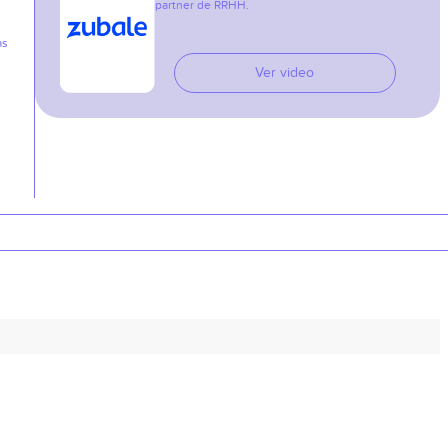
partner de RRHH.
as
Ver video