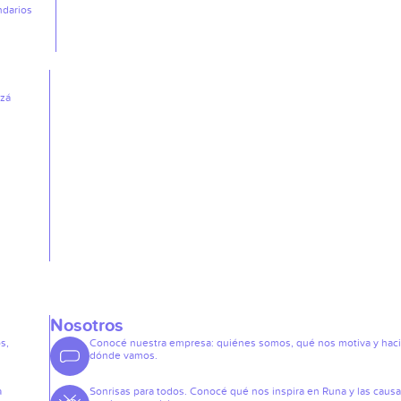
ndarios
izá
Nosotros
s,
Conocé nuestra empresa: quiénes somos, qué nos motiva y hac
dónde vamos.
a
Sonrisas para todos. Conocé qué nos inspira en Runa y las caus