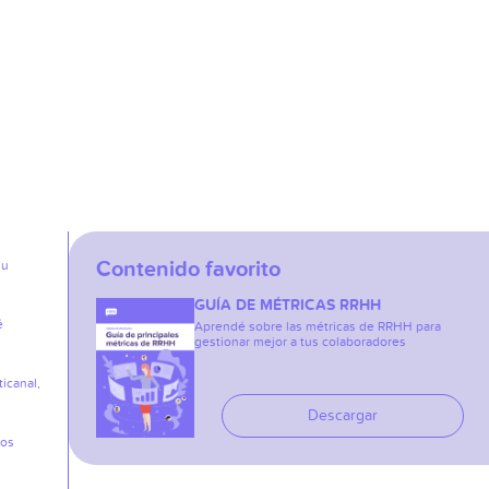
Contenido favorito
su
GUÍA DE MÉTRICAS RRHH
é
Aprendé sobre las métricas de RRHH para
gestionar mejor a tus colaboradores
icanal,
Descargar
los