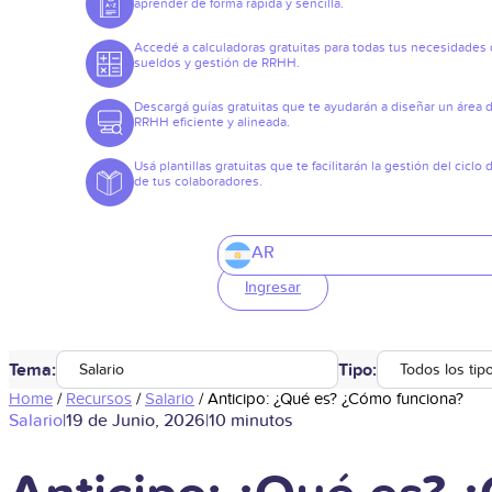
aprender de forma rápida y sencilla.
Accedé a calculadoras gratuitas para todas tus necesidades
sueldos y gestión de RRHH.
Descargá guías gratuitas que te ayudarán a diseñar un área 
RRHH eficiente y alineada.
Usá plantillas gratuitas que te facilitarán la gestión del ciclo 
de tus colaboradores.
AR
Ingresar
Tema:
Tipo:
Salario
Todos los tip
Home
/
Recursos
/
Salario
/
Anticipo: ¿Qué es? ¿Cómo funciona?
Salario
|
19 de Junio, 2026
|
10 minutos