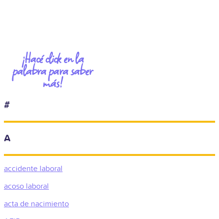
¡Hacé click en la
palabra para saber
más!
#
A
accidente laboral
acoso laboral
acta de nacimiento