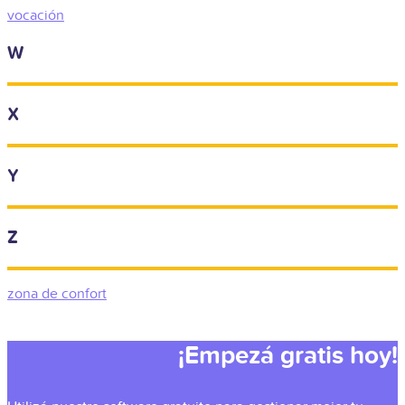
vocación
W
X
Y
Z
zona de confort
¡Empezá gratis hoy!