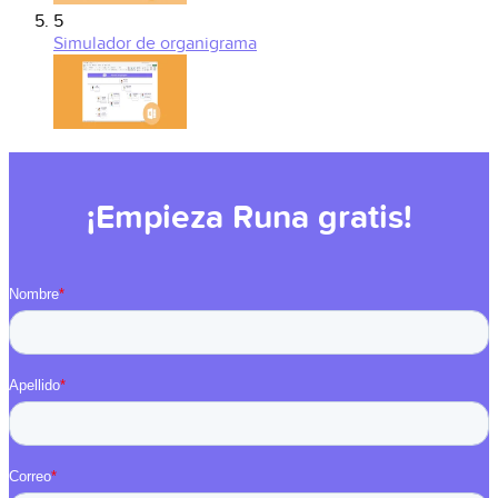
5
Simulador de organigrama
¡Empieza Runa gratis!