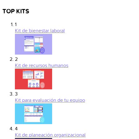
TOP KITS
1
Kit de bienestar laboral
2
Kit de recursos humanos
3
Kit para evaluación de tu equipo
4
Kit de planeación organizacional