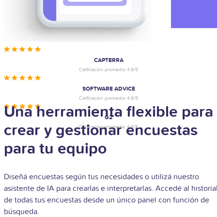
CAPTERRA
Calificación promedio 4.9/5
SOFTWARE ADVICE
Calificación promedio 4.9/5
Una herramienta flexible para
G2
crear y gestionar encuestas
Calificación promedio 4.9/5
para tu equipo
Diseñá encuestas según tus necesidades o utilizá nuestro
asistente de IA para crearlas e interpretarlas. Accedé al historia
de todas tus encuestas desde un único panel con función de
búsqueda.