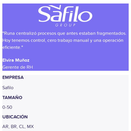
"Runa centralizó procesos que antes estaban fragmentados.
Hoy tenemos control, cero trabajo manual y una operación
eficiente."
Elvira Muñoz
Gerente de RH
EMPRESA
Safilo
TAMAÑO
0-50
UBICACIÓN
AR, BR, CL, MX