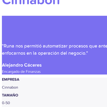
Cinnabon
"Runa nos permitió automatizar procesos que ant
enfocarnos en la operación del negocio."
Alejandro Cáceres
Encargado de Finanzas
EMPRESA
Cinnabon
TAMAÑO
0-50