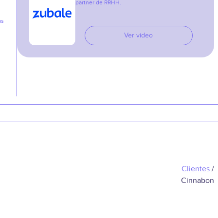
partner de RRHH.
as
Ver video
Clientes
/
Cinnabon