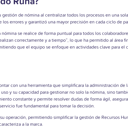
ado Runa?
estión de nómina al centralizar todos los procesos en una sola 
e los errores y garantizó una mayor precisión en cada ciclo de p
a nómina se realice de forma puntual para todos los colaborador
alizan correctamente y a tiempo”, lo que ha permitido al área fi
mitiendo que el equipo se enfoque en actividades clave para el c
tar con una herramienta que simplificara la administración de la
de uso y su capacidad para gestionar no solo la nómina, sino tamb
miento constante y permite resolver dudas de forma ágil, asegur
ervicio fue fundamental para tomar la decisión.
u operación, permitiendo simplificar la gestión de Recursos Hu
aracteriza a la marca.