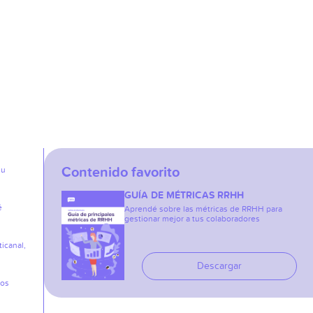
Contenido favorito
su
GUÍA DE MÉTRICAS RRHH
é
Aprendé sobre las métricas de RRHH para
gestionar mejor a tus colaboradores
icanal,
Descargar
los