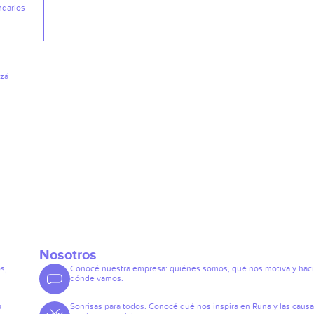
ndarios
izá
Nosotros
s,
Conocé nuestra empresa: quiénes somos, qué nos motiva y hac
dónde vamos.
a
Sonrisas para todos. Conocé qué nos inspira en Runa y las caus