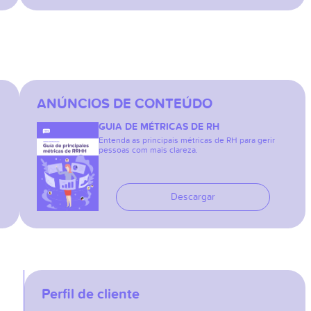
ANÚNCIOS DE CONTEÚDO
GUIA DE MÉTRICAS DE RH
Entenda as principais métricas de RH para gerir
pessoas com mais clareza.
Descargar
Perfil de cliente