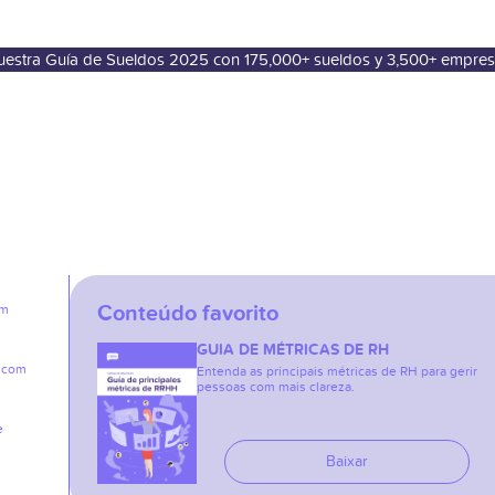
nuestra Guía de Sueldos 2025 con 175,000+ sueldos y 3,500+ empre
Conteúdo favorito
em
GUIA DE MÉTRICAS DE RH
e com
Entenda as principais métricas de RH para gerir
pessoas com mais clareza.
e
Baixar