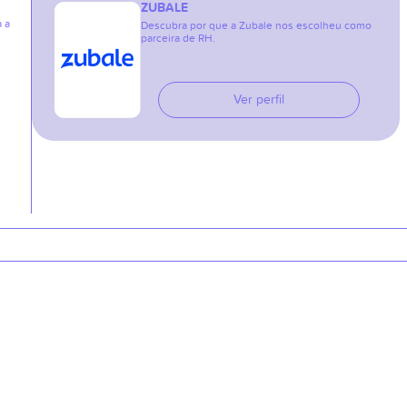
ZUBALE
a a
Descubra por que a Zubale nos escolheu como
parceira de RH.
Ver perfil