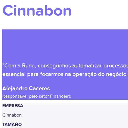
Cinnabon
"Com a Runa, conseguimos automatizar processos 
essencial para focarmos na operação do negócio.
Alejandro Cáceres
Responsável pelo setor Financeiro
EMPRESA
Cinnabon
TAMAÑO