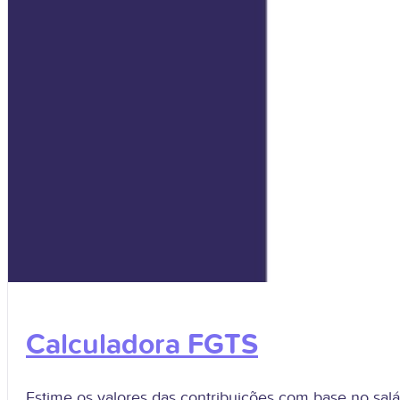
Calculadora FGTS
Estime os valores das contribuições com base no salár