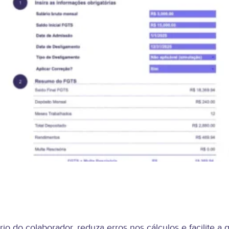
io do colaborador, reduza erros nos cálculos e facilite a