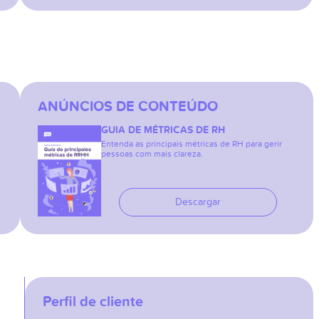
ANÚNCIOS DE CONTEÚDO
GUIA DE MÉTRICAS DE RH
Entenda as principais métricas de RH para gerir
pessoas com mais clareza.
Descargar
Perfil de cliente