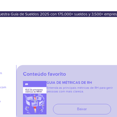
nuestra Guía de Sueldos 2025 con 175,000+ sueldos y 3,500+ empre
Conteúdo favorito
em
GUIA DE MÉTRICAS DE RH
e com
Entenda as principais métricas de RH para gerir
pessoas com mais clareza.
e
Baixar