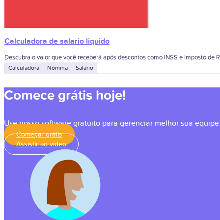
Calculadora de salario liquido
Descubra o valor que você receberá após descontos como INSS e Imposto de Re
Calculadora
Nómina
Salario
Comece grátis hoje!
Use nosso software gratuito para gerenciar melhor sua equipe
Começar grátis
Assistir ao vídeo