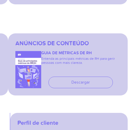
ANÚNCIOS DE CONTEÚDO
GUIA DE MÉTRICAS DE RH
Entenda as principais métricas de RH para gerir
pessoas com mais clareza.
Descargar
Perfil de cliente