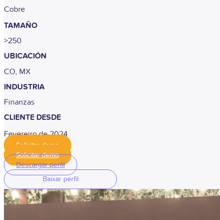
Cobre
TAMAÑO
>250
UBICACIÓN
CO, MX
INDUSTRIA
Finanzas
CLIENTE DESDE
Fevereiro de 2024
Solicitar demo
Solicitar demo
Descargar perfil
Baixar perfil