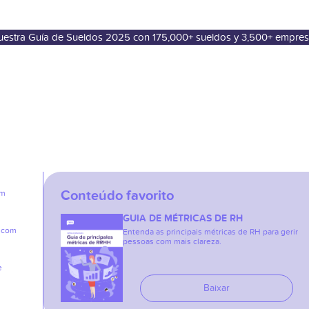
nuestra Guía de Sueldos 2025 con 175,000+ sueldos y 3,500+ empre
Conteúdo favorito
em
GUIA DE MÉTRICAS DE RH
e com
Entenda as principais métricas de RH para gerir
pessoas com mais clareza.
e
Baixar