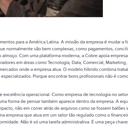
gamentos para a América Latina. A missão da empresa é mudar 
as que normalmente são bem complexas, como pagamentos, concil
 almoço. Com uma plataforma moderna, a Cobre apoia empresas d
oradores em áreas como Tecnologia, Data, Comercial, Marketing,
ercados onde a empresa atua. O modelo híbrido combina trabalh
to especializados. Porque encontrar bons profissionais não é com
a e excelência operacional. Como empresa de tecnologia no setor
sma forma de pensar também aparece dentro da empresa. A equip
mpacto, não em correr atrás de arquivos como se fossem balões 
 uma empresa que atua em um setor tão regulado como o financeir
ormidade. Não é só uma tarefa administrativa. É uma peça chave 