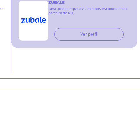
ZUBALE
a a
Descubra por que a Zubale nos escolheu como
parceira de RH.
Ver perfil