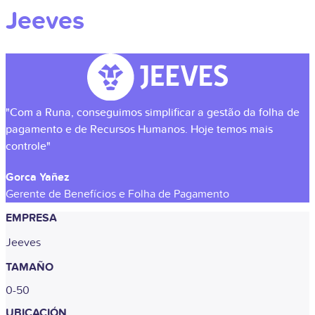
Jeeves
"Com a Runa, conseguimos simplificar a gestão da folha de
pagamento e de Recursos Humanos. Hoje temos mais
controle"
Gorca Yañez
Gerente de Benefícios e Folha de Pagamento
EMPRESA
Jeeves
TAMAÑO
0-50
UBICACIÓN