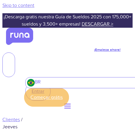
Skip to content
¡Descarga gratis nuestra Guía de Sueldos 2025 con 175,000+
sueldos y 3,500+ empresas!
DESCARGAR >
¡Empieza ahora!
BR
Entrar
Clientes
/
Jeeves