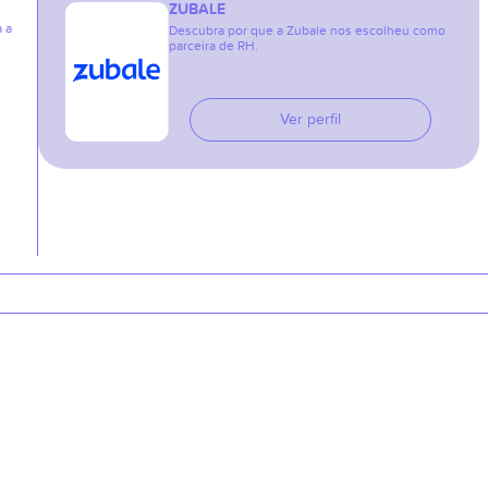
ZUBALE
a a
Descubra por que a Zubale nos escolheu como
parceira de RH.
Ver perfil