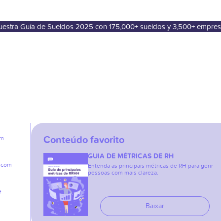
nuestra Guía de Sueldos 2025 con 175,000+ sueldos y 3,500+ empre
Conteúdo favorito
em
GUIA DE MÉTRICAS DE RH
e com
Entenda as principais métricas de RH para gerir
pessoas com mais clareza.
e
Baixar