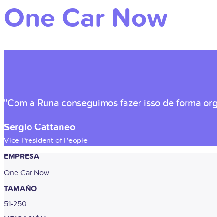
One Car Now
"Com a Runa conseguimos fazer isso de forma org
Sergio Cattaneo
Vice President of People
EMPRESA
One Car Now
TAMAÑO
51-250