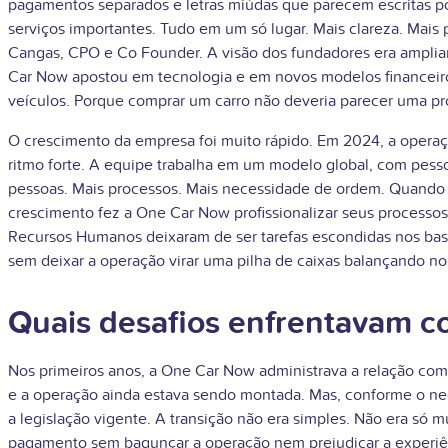
pagamentos separados e letras miúdas que parecem escritas p
serviços importantes. Tudo em um só lugar. Mais clareza. Mai
Cangas, CPO e Co Founder. A visão dos fundadores era ampliar 
Car Now apostou em tecnologia e em novos modelos financeiros
veículos. Porque comprar um carro não deveria parecer uma pr
O crescimento da empresa foi muito rápido. Em 2024, a opera
ritmo forte. A equipe trabalha em um modelo global, com pesso
pessoas. Mais processos. Mais necessidade de ordem. Quando 
crescimento fez a One Car Now profissionalizar seus processo
Recursos Humanos deixaram de ser tarefas escondidas nos bast
sem deixar a operação virar uma pilha de caixas balançando no
Quais desafios enfrentavam c
Nos primeiros anos, a One Car Now administrava a relação com
e a operação ainda estava sendo montada. Mas, conforme o negó
a legislação vigente. A transição não era simples. Não era só 
pagamento sem bagunçar a operação nem prejudicar a experiênc