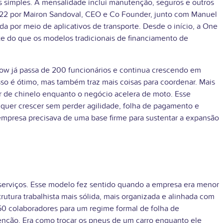
 simples. A mensalidade inclui manutenção, seguros e outros
2022 por Mairon Sandoval, CEO e Co Founder, junto com Manuel
 por meio de aplicativos de transporte. Desde o início, a One
te do que os modelos tradicionais de financiamento de
Now já passa de 200 funcionários e continua crescendo em
so é ótimo, mas também traz mais coisas para coordenar. Mais
r de chinelo enquanto o negócio acelera de moto. Esse
 quer crescer sem perder agilidade, folha de pagamento e
empresa precisava de uma base firme para sustentar a expansão
 serviços. Esse modelo fez sentido quando a empresa era menor
utura trabalhista mais sólida, mais organizada e alinhada com
150 colaboradores para um regime formal de folha de
enção. Era como trocar os pneus de um carro enquanto ele