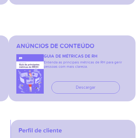
ANÚNCIOS DE CONTEÚDO
GUIA DE MÉTRICAS DE RH
Entenda as principais métricas de RH para gerir
pessoas com mais clareza.
Descargar
Perfil de cliente