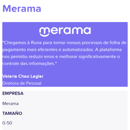
Merama
"Chegamos à Runa para tornar nossos processos de folha de
pagamento mais eficientes e automatizados. A plataforma
nos permitiu reduzir erros e melhorar significativamente o
controle das informações."
Valeria Chao Lagler
Diretora de Pessoal
EMPRESA
Merama
TAMAÑO
0-50