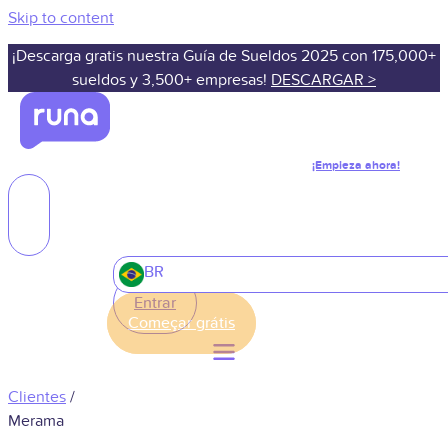
Skip to content
¡Descarga gratis nuestra Guía de Sueldos 2025 con 175,000+
sueldos y 3,500+ empresas!
DESCARGAR >
¡Empieza ahora!
BR
Entrar
Clientes
/
Merama