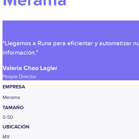
Merama
"Llegamos a Runa para eficientar y automatizar nu
información."
Valeria Chao Lagler
People Director
EMPRESA
Merama
TAMAÑO
0-50
UBICACIÓN
MX