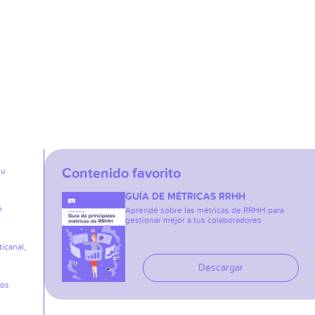
Contenido favorito
su
GUÍA DE MÉTRICAS RRHH
é
Aprendé sobre las métricas de RRHH para
gestionar mejor a tus colaboradores
icanal,
Descargar
los