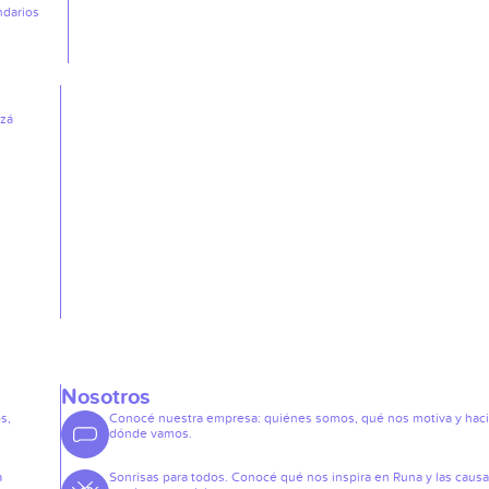
ndarios
izá
Nosotros
s,
Conocé nuestra empresa: quiénes somos, qué nos motiva y hac
dónde vamos.
a
Sonrisas para todos. Conocé qué nos inspira en Runa y las caus