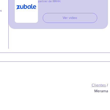
partner de RRHH.
as
Ver video
Clientes
/
Merama