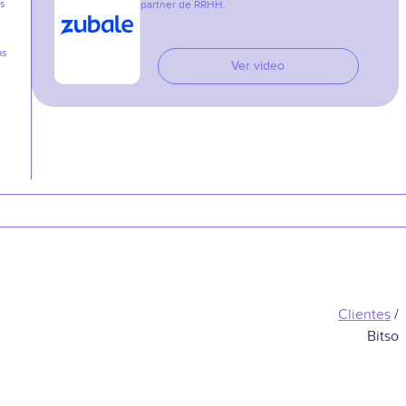
as
partner de RRHH.
as
Ver video
Clientes
/
Bitso