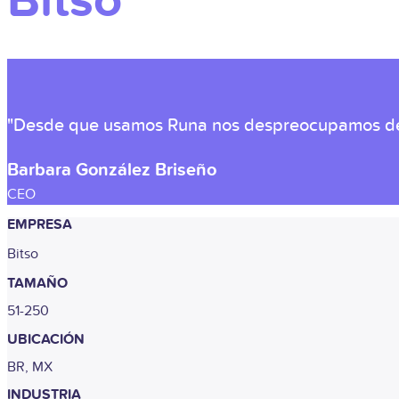
Bitso
"Desde que usamos Runa nos despreocupamos de l
Barbara González Briseño
CEO
EMPRESA
Bitso
TAMAÑO
51-250
UBICACIÓN
BR, MX
INDUSTRIA