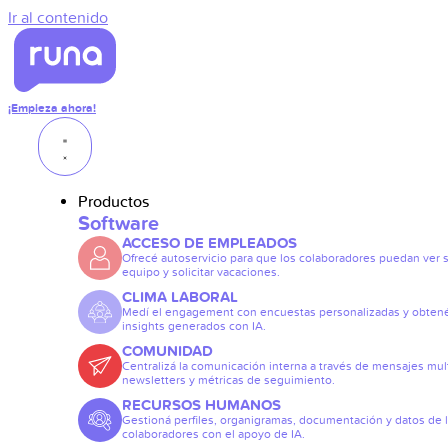
Ir al contenido
¡Empieza ahora!
Productos
Software
ACCESO DE EMPLEADOS
Ofrecé autoservicio para que los colaboradores puedan ver 
equipo y solicitar vacaciones.
CLIMA LABORAL
Medí el engagement con encuestas personalizadas y obten
insights generados con IA.
COMUNIDAD
Centralizá la comunicación interna a través de mensajes mult
newsletters y métricas de seguimiento.
RECURSOS HUMANOS
Gestioná perfiles, organigramas, documentación y datos de 
colaboradores con el apoyo de IA.