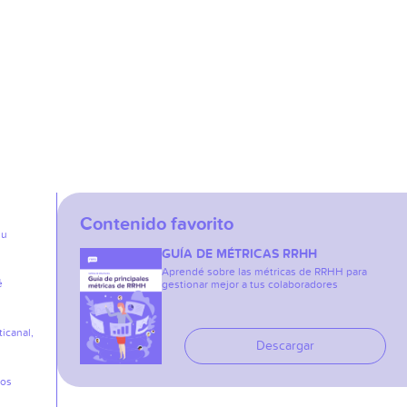
Contenido favorito
su
GUÍA DE MÉTRICAS RRHH
Aprendé sobre las métricas de RRHH para
é
gestionar mejor a tus colaboradores
icanal,
Descargar
los