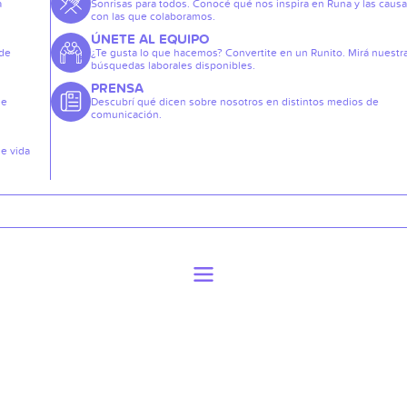
a
Sonrisas para todos. Conocé qué nos inspira en Runa y las caus
con las que colaboramos.
ÚNETE AL EQUIPO
 de
¿Te gusta lo que hacemos? Convertite en un Runito. Mirá nuestr
búsquedas laborales disponibles.
PRENSA
de
Descubrí qué dicen sobre nosotros en distintos medios de
comunicación.
de vida