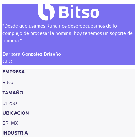
"Desde que usamos Runa nos despreocupamos de lo
complejo de procesar la nómina, hoy tenemos un soporte de
primera."
Barbara González Briseño
CEO
EMPRESA
Bitso
TAMAÑO
51-250
UBICACIÓN
BR, MX
INDUSTRIA