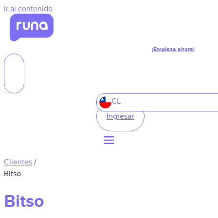
Ir al contenido
¡Empieza ahora!
CL
Ingresar
Clientes
/
Bitso
Bitso