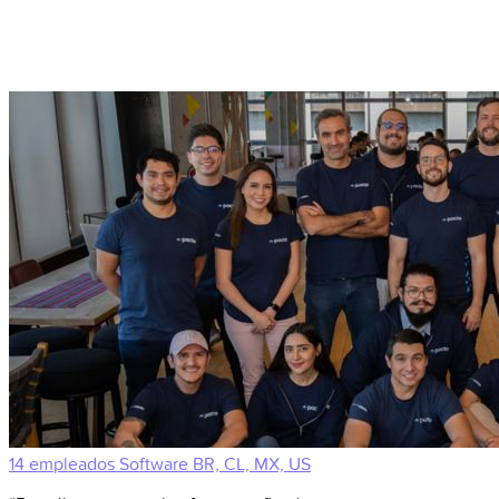
14 empleados
Software
BR, CL, MX, US