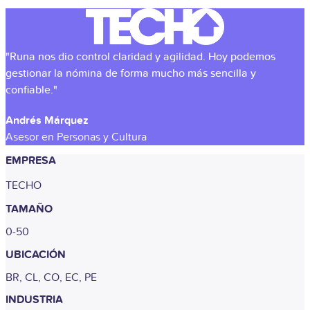
"Runa nos dio control claridad y agilidad. Hoy podemos
gestionar la nómina de forma mucho más sencilla y
confiable."
Andrés Márquez
Asesor en Personas y Cultura
EMPRESA
TECHO
TAMAÑO
0-50
UBICACIÓN
BR, CL, CO, EC, PE
INDUSTRIA