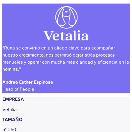
"Runa se convirtió en un aliado clave para acompañar
nuestro crecimiento; nos permitió dejar atrás procesos
manuales y operar con mucha más claridad y eficiencia en la
nómina."
Andrea Esther Espinosa
Head of People
EMPRESA
Vetalia
TAMAÑO
51-250