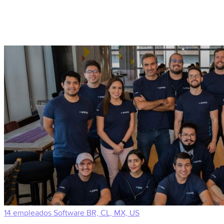
14 empleados
Software
BR, CL, MX, US