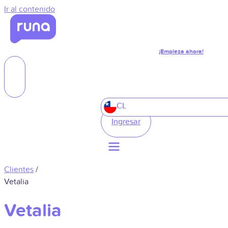
Ir al contenido
¡Empieza ahora!
CL
Ingresar
Clientes
/
Vetalia
Vetalia