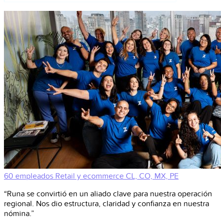
60 empleados
Retail y ecommerce
CL, CO, MX, PE
“Runa se convirtió en un aliado clave para nuestra operación
regional. Nos dio estructura, claridad y confianza en nuestra
nómina.”