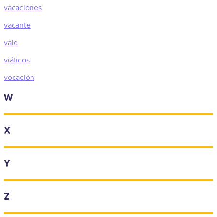
vacaciones
vacante
vale
viáticos
vocación
W
X
Y
Z