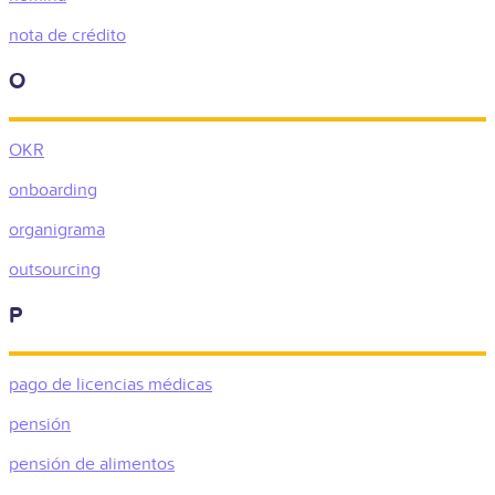
nota de crédito
O
OKR
onboarding
organigrama
outsourcing
P
pago de licencias médicas
pensión
pensión de alimentos