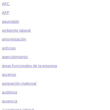
AFC
AFP
aguinaldo
ambiente laboral
amonestación
anticipo
apercibimiento
áreas funcionales de la empresa
ascenso
asignación maternal
auditoria
ausencia
ausentismo laboral