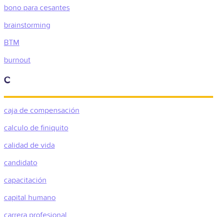
bono para cesantes
brainstorming
BTM
burnout
C
caja de compensación
calculo de finiquito
calidad de vida
candidato
capacitación
capital humano
carrera profesional