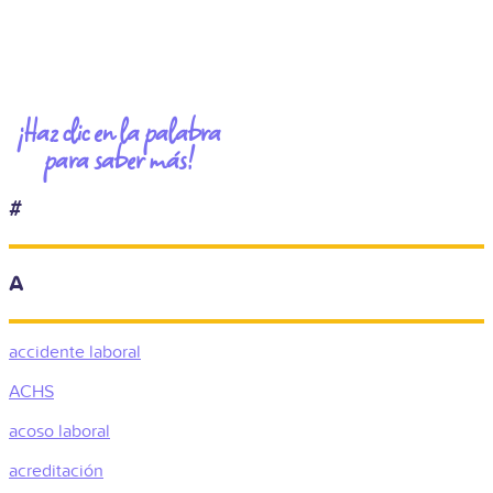
¡Haz clic en la palabra
para saber más!
#
A
accidente laboral
ACHS
acoso laboral
acreditación