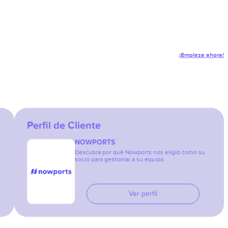
¡Empieza ahora!
Perfil de Cliente
NOWPORTS
Descubra por qué Nowports nos eligió como su
socio para gestionar a su equipo.
Ver perfil