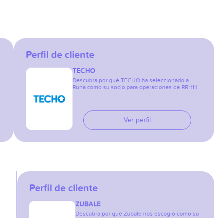
Perfil de cliente
TECHO
Descubra por qué TECHO ha seleccionado a
Runa como su socio para operaciones de RRHH.
Ver perfil
Perfil de cliente
ZUBALE
Descubra por qué Zubale nos escogió como su