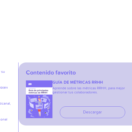
Contenido favorito
r su
GUÍA DE MÉTRICAS RRHH
obtén
Aprende sobre las métricas RRHH, para mejor
gestionar tus colaboradores.
icanal,
Descargar
sonal