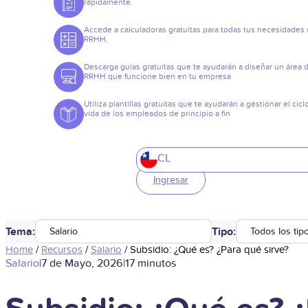
rápidamente.
Accede a calculadoras gratuitas para todas tus necesidades
RRHH.
Descarga guías gratuitas que te ayudarán a diseñar un área 
RRHH que funcione bien en tu empresa
Utiliza plantillas gratuitas que te ayudarán a gestionar el cicl
vida de los empleados de principio a fin
CL
Ingresar
Tema:
Tipo:
Salario
Todos los tip
Home
/
Recursos
/
Salario
/
Subsidio: ¿Qué es? ¿Para qué sirve?
Salario
|
7 de Mayo, 2026
|
17 minutos