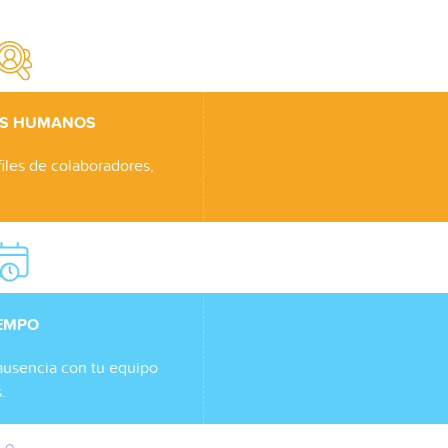
S HUMANOS
files de
colaboradores
,
IEMPO
 ausencia con tu equipo
.