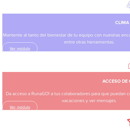
CLIMA
Mantente al tanto del bienestar de tu equipo con nuestras enc
entre otras herramientas.
Ver módulo
ACCESO DE
Da acceso a RunaGO! a tus colaboradores para que puedan cons
vacaciones y ver mensajes.
Ver módulo