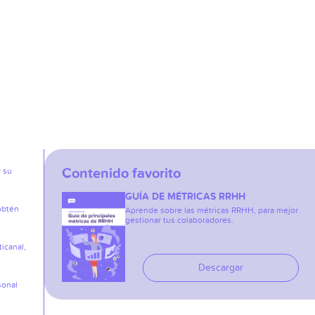
Contenido favorito
r su
GUÍA DE MÉTRICAS RRHH
obtén
Aprende sobre las métricas RRHH, para mejor
gestionar tus colaboradores.
icanal,
Descargar
sonal