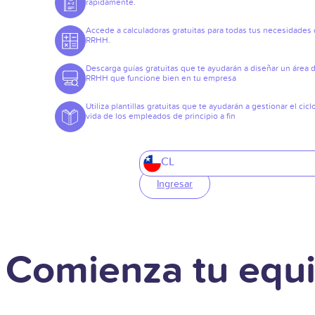
rápidamente.
Accede a calculadoras gratuitas para todas tus necesidades
RRHH.
Descarga guías gratuitas que te ayudarán a diseñar un área 
RRHH que funcione bien en tu empresa
Utiliza plantillas gratuitas que te ayudarán a gestionar el cicl
vida de los empleados de principio a fin
CL
Ingresar
Comienza tu equi