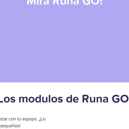
Mira Runa GO!
Los modulos de
Runa GO
zar con tu equipo. ¿Lo
 pequeños!