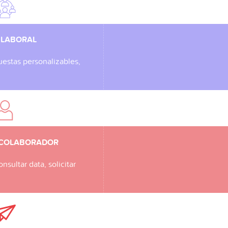
 LABORAL
uestas personalizables,
 COLABORADOR
ultar data, solicitar