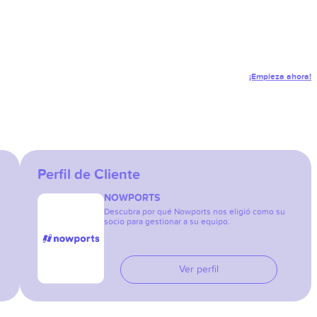
¡Empieza ahora!
Perfil de Cliente
NOWPORTS
Descubra por qué Nowports nos eligió como su
socio para gestionar a su equipo.
Ver perfil