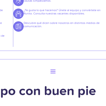
causas simpatizamos.
 de
¿Te gusta lo que hacemos? Únete al equipo y conviértete en
Runito. Consulta nuestras vacantes disponibles.
de
Descubre qué dicen sobre nosotros en distintos medios de
comunicación.
o de
po con buen pie