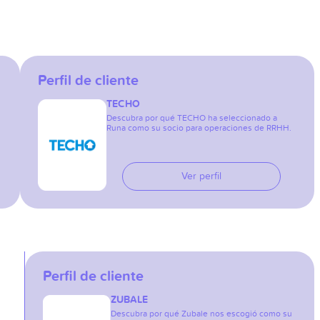
Perfil de cliente
TECHO
Descubra por qué TECHO ha seleccionado a
Runa como su socio para operaciones de RRHH.
Ver perfil
Perfil de cliente
ZUBALE
Descubra por qué Zubale nos escogió como su