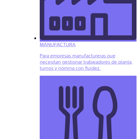
MANUFACTURA
Para empresas manufactureras que
necesitan gestionar trabajadores de planta,
turnos y nómina con fluidez.