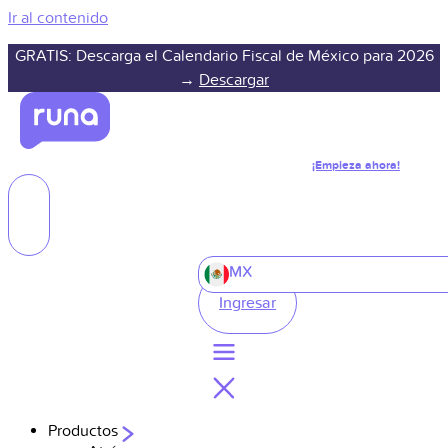
Ir al contenido
GRATIS: Descarga el Calendario Fiscal de México para 2026
→
Descargar
¡Empieza ahora!
MX
Ingresar
Productos