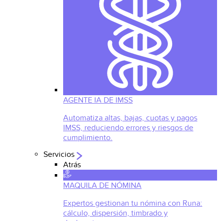
AGENTE IA DE IMSS
Automatiza altas, bajas, cuotas y pagos
IMSS, reduciendo errores y riesgos de
cumplimiento.
Servicios
Atrás
MAQUILA DE NÓMINA
Expertos gestionan tu nómina con Runa:
cálculo, dispersión, timbrado y