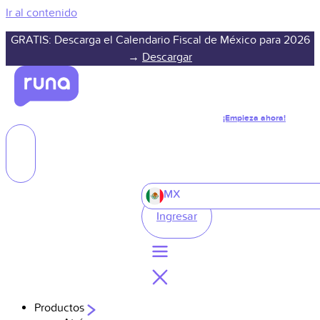
Ir al contenido
GRATIS: Descarga el Calendario Fiscal de México para 2026
→
Descargar
¡Empieza ahora!
MX
Ingresar
Productos