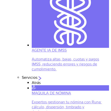
AGENTE IA DE IMSS
Automatiza altas, bajas, cuotas y pagos
IMSS, reduciendo errores y riesgos de
cumplimiento.
Servicios
Atrás
MAQUILA DE NÓMINA
Expertos gestionan tu nómina con Runa:
cálculo, dispersión, timbrado y