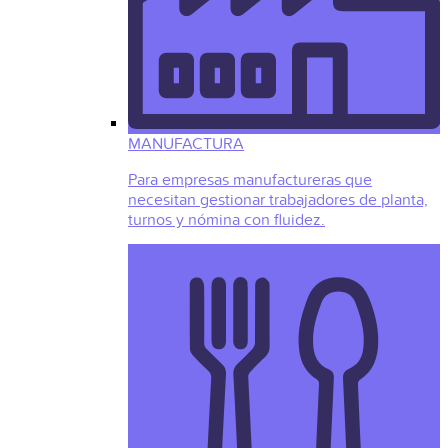
MANUFACTURA
Para empresas manufactureras que
necesitan gestionar trabajadores de planta,
turnos y nómina con fluidez.