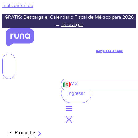
Ir al contenido
GRATIS: Descarga el Calendario Fiscal de México para 2026
→
Descargar
¡Empieza ahora!
MX
Ingresar
Productos