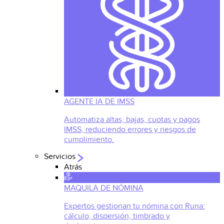
AGENTE IA DE IMSS
Automatiza altas, bajas, cuotas y pagos
IMSS, reduciendo errores y riesgos de
cumplimiento.
Servicios
Atrás
MAQUILA DE NÓMINA
Expertos gestionan tu nómina con Runa:
cálculo, dispersión, timbrado y