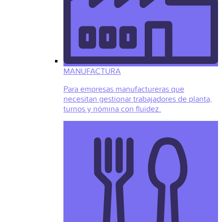
MANUFACTURA
Para empresas manufactureras que
necesitan gestionar trabajadores de planta,
turnos y nómina con fluidez.