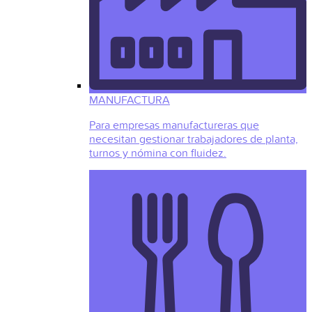
MANUFACTURA
Para empresas manufactureras que
necesitan gestionar trabajadores de planta,
turnos y nómina con fluidez.