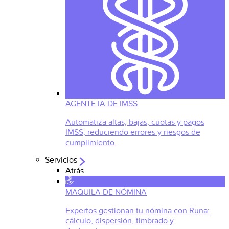
AGENTE IA DE IMSS
Automatiza altas, bajas, cuotas y pagos
IMSS, reduciendo errores y riesgos de
cumplimiento.
Servicios
Atrás
MAQUILA DE NÓMINA
Expertos gestionan tu nómina con Runa:
cálculo, dispersión, timbrado y