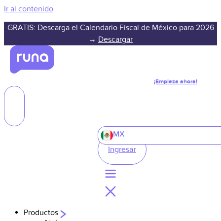
Ir al contenido
GRATIS: Descarga el Calendario Fiscal de México para 2026
→
Descargar
¡Empieza ahora!
MX
Ingresar
Productos