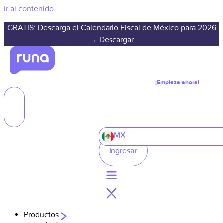
Ir al contenido
GRATIS: Descarga el Calendario Fiscal de México para 2026
→
Descargar
¡Empieza ahora!
MX
Ingresar
Productos