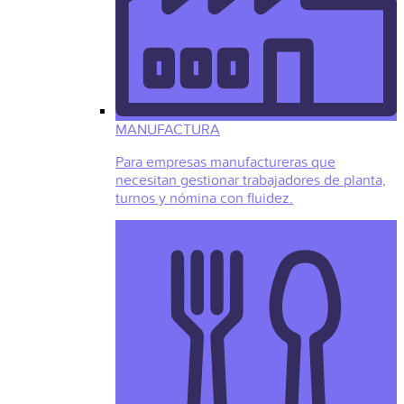
MANUFACTURA
Para empresas manufactureras que
necesitan gestionar trabajadores de planta,
turnos y nómina con fluidez.