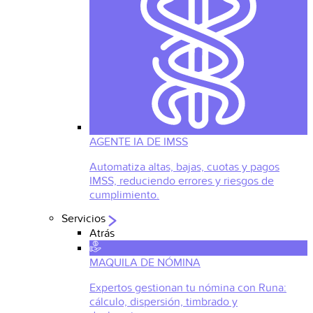
AGENTE IA DE IMSS
Automatiza altas, bajas, cuotas y pagos
IMSS, reduciendo errores y riesgos de
cumplimiento.
Servicios
Atrás
MAQUILA DE NÓMINA
Expertos gestionan tu nómina con Runa:
cálculo, dispersión, timbrado y