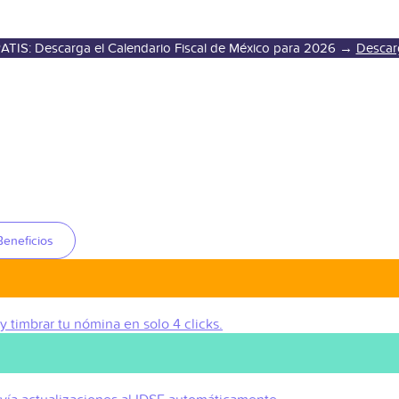
ATIS: Descarga el Calendario Fiscal de México para 2026 →
Descar
Beneficios
 y timbrar tu nómina en solo 4 clicks.