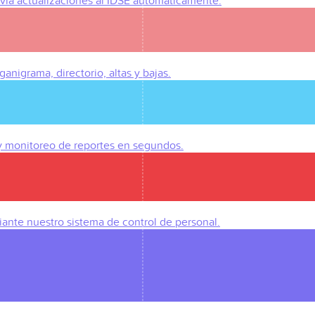
Envía actualizaciones al IDSE automáticamente.
anigrama, directorio, altas y bajas.
 y monitoreo de reportes en segundos.
iante nuestro sistema de control de personal.