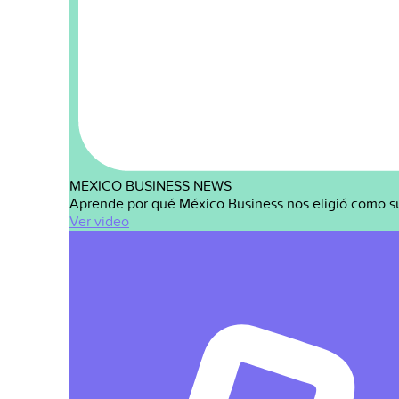
MEXICO BUSINESS NEWS
Aprende por qué México Business nos eligió como s
Ver video