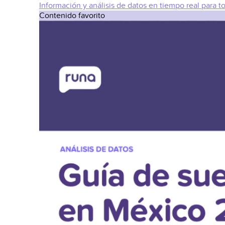
Información y análisis de datos en tiempo real para t
Contenido favorito