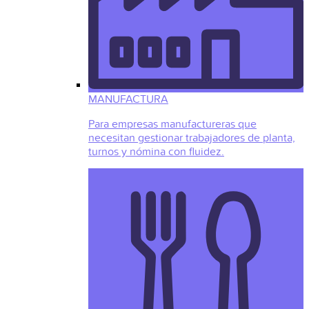
MANUFACTURA
Para empresas manufactureras que
necesitan gestionar trabajadores de planta,
turnos y nómina con fluidez.