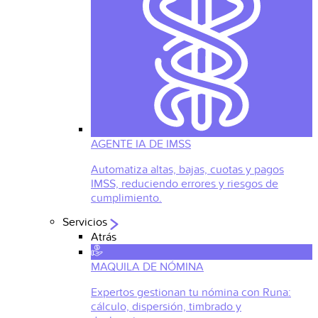
AGENTE IA DE IMSS
Automatiza altas, bajas, cuotas y pagos
IMSS, reduciendo errores y riesgos de
cumplimiento.
Servicios
Atrás
MAQUILA DE NÓMINA
Expertos gestionan tu nómina con Runa:
cálculo, dispersión, timbrado y