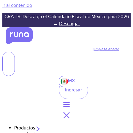
Ir al contenido
GRATIS: Descarga el Calendario Fiscal de México para 2026
→
Descargar
¡Empieza ahora!
MX
Ingresar
Productos