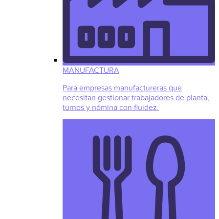
MANUFACTURA
Para empresas manufactureras que
necesitan gestionar trabajadores de planta,
turnos y nómina con fluidez.