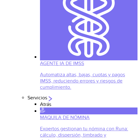
AGENTE IA DE IMSS
Automatiza altas, bajas, cuotas y pagos
IMSS, reduciendo errores y riesgos de
cumplimiento.
Servicios
Atrás
MAQUILA DE NÓMINA
Expertos gestionan tu nómina con Runa:
cálculo, dispersión, timbrado y