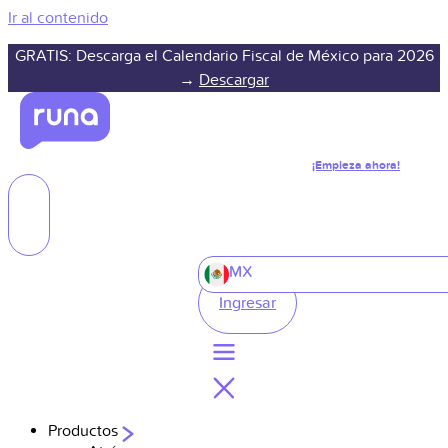
Ir al contenido
GRATIS: Descarga el Calendario Fiscal de México para 2026
→
Descargar
¡Empieza ahora!
MX
Ingresar
Productos