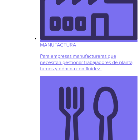
MANUFACTURA
Para empresas manufactureras que
necesitan gestionar trabajadores de planta,
turnos y nómina con fluidez.