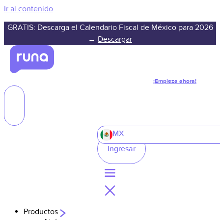
Ir al contenido
GRATIS: Descarga el Calendario Fiscal de México para 2026
→
Descargar
¡Empieza ahora!
MX
Ingresar
Productos