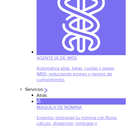
AGENTE IA DE IMSS
Automatiza altas, bajas, cuotas y pagos
IMSS, reduciendo errores y riesgos de
cumplimiento.
Servicios
Atrás
MAQUILA DE NÓMINA
Expertos gestionan tu nómina con Runa:
cálculo, dispersión, timbrado y