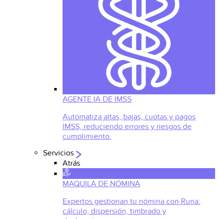
AGENTE IA DE IMSS
Automatiza altas, bajas, cuotas y pagos
IMSS, reduciendo errores y riesgos de
cumplimiento.
Servicios
Atrás
MAQUILA DE NÓMINA
Expertos gestionan tu nómina con Runa:
cálculo, dispersión, timbrado y