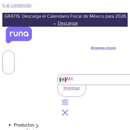
Ir al contenido
GRATIS: Descarga el Calendario Fiscal de México para 2026
→
Descargar
¡Empieza ahora!
MX
Ingresar
Productos