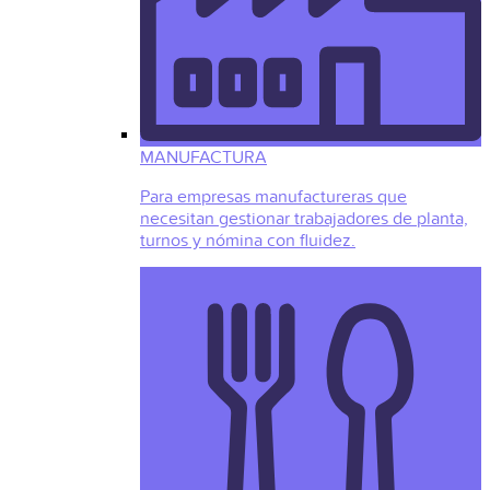
MANUFACTURA
Para empresas manufactureras que
necesitan gestionar trabajadores de planta,
turnos y nómina con fluidez.