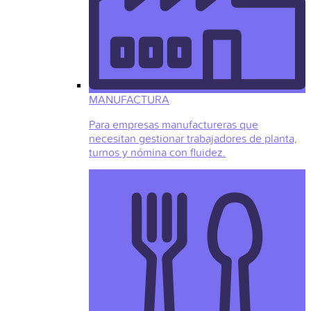
MANUFACTURA
Para empresas manufactureras que
necesitan gestionar trabajadores de planta,
turnos y nómina con fluidez.