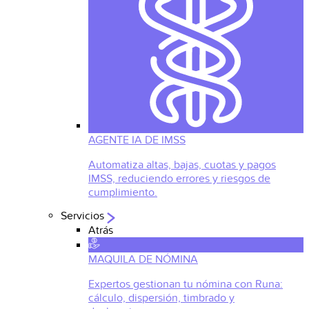
AGENTE IA DE IMSS
Automatiza altas, bajas, cuotas y pagos
IMSS, reduciendo errores y riesgos de
cumplimiento.
Servicios
Atrás
MAQUILA DE NÓMINA
Expertos gestionan tu nómina con Runa:
cálculo, dispersión, timbrado y