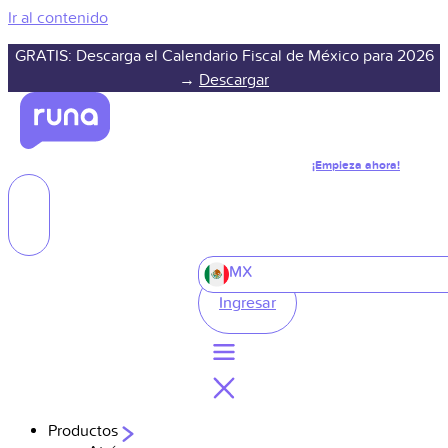
Ir al contenido
GRATIS: Descarga el Calendario Fiscal de México para 2026
→
Descargar
¡Empieza ahora!
MX
Ingresar
Productos