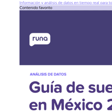
Información y análisis de datos en tiempo real para t
Contenido favorito