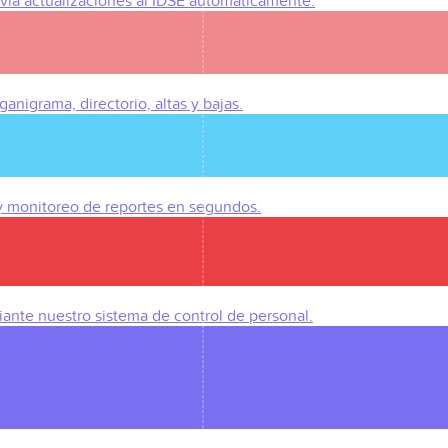
Envía actualizaciones al IDSE automáticamente.
anigrama, directorio, altas y bajas.
 y monitoreo de reportes en segundos.
iante nuestro sistema de control de personal.