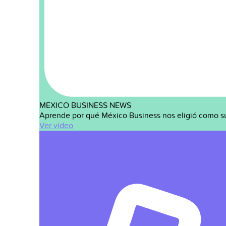
MEXICO BUSINESS NEWS
Aprende por qué México Business nos eligió como s
Ver video