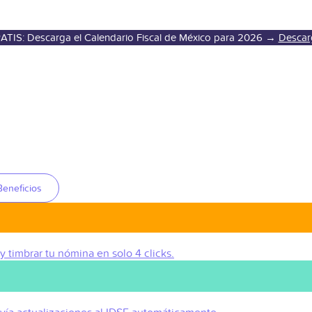
ATIS: Descarga el Calendario Fiscal de México para 2026 →
Descar
Beneficios
 y timbrar tu nómina en solo 4 clicks.