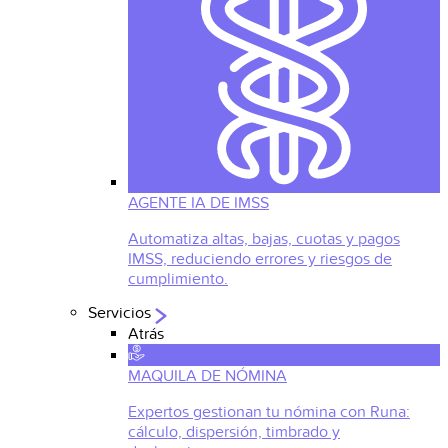
AGENTE IA DE IMSS
Automatiza altas, bajas, cuotas y pagos
IMSS, reduciendo errores y riesgos de
cumplimiento.
Servicios
Atrás
MAQUILA DE NÓMINA
Expertos gestionan tu nómina con Runa:
cálculo, dispersión, timbrado y