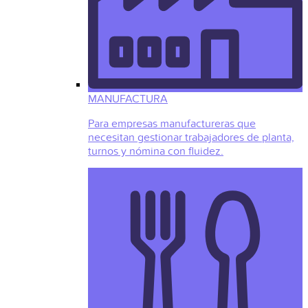
MANUFACTURA
Para empresas manufactureras que
necesitan gestionar trabajadores de planta,
turnos y nómina con fluidez.