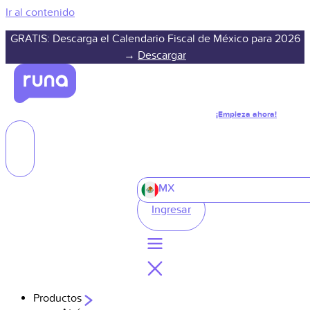
Ir al contenido
GRATIS: Descarga el Calendario Fiscal de México para 2026
→
Descargar
¡Empieza ahora!
MX
Ingresar
Productos