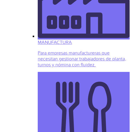
MANUFACTURA
Para empresas manufactureras que
necesitan gestionar trabajadores de planta,
turnos y nómina con fluidez.