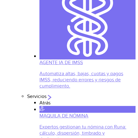
AGENTE IA DE IMSS
Automatiza altas, bajas, cuotas y pagos
IMSS, reduciendo errores y riesgos de
cumplimiento.
Servicios
Atrás
MAQUILA DE NÓMINA
Expertos gestionan tu nómina con Runa:
cálculo, dispersión, timbrado y