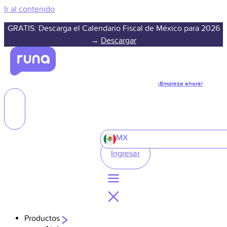
Ir al contenido
GRATIS: Descarga el Calendario Fiscal de México para 2026
→
Descargar
¡Empieza ahora!
MX
Ingresar
Productos