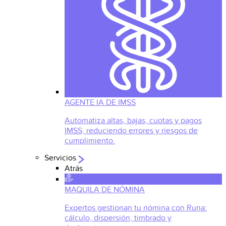
AGENTE IA DE IMSS
Automatiza altas, bajas, cuotas y pagos
IMSS, reduciendo errores y riesgos de
cumplimiento.
Servicios
Atrás
MAQUILA DE NÓMINA
Expertos gestionan tu nómina con Runa:
cálculo, dispersión, timbrado y