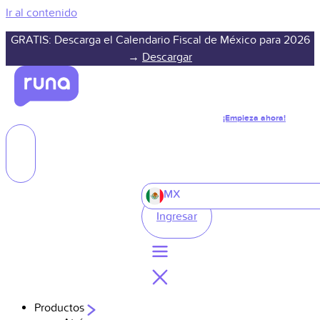
Ir al contenido
GRATIS: Descarga el Calendario Fiscal de México para 2026
→
Descargar
¡Empieza ahora!
MX
Ingresar
Productos