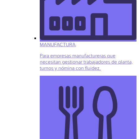
MANUFACTURA
Para empresas manufactureras que
necesitan gestionar trabajadores de planta,
turnos y nómina con fluidez.