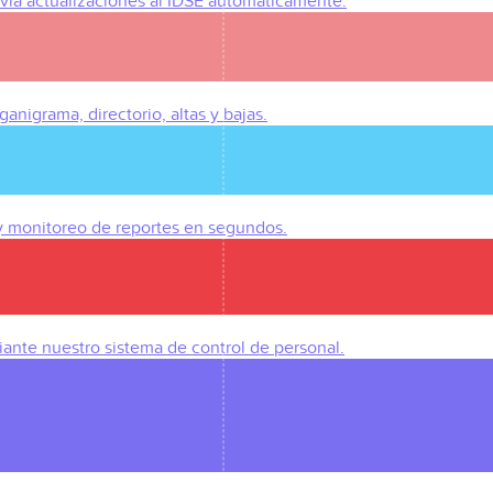
Envía actualizaciones al IDSE automáticamente.
anigrama, directorio, altas y bajas.
 y monitoreo de reportes en segundos.
iante nuestro sistema de control de personal.