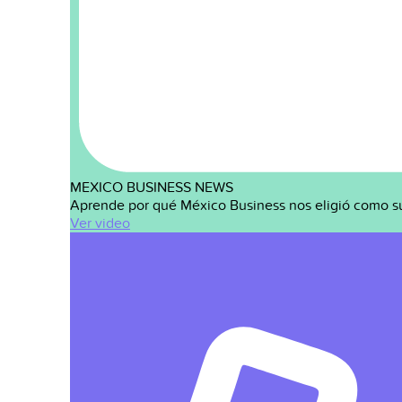
MEXICO BUSINESS NEWS
Aprende por qué México Business nos eligió como s
Ver video