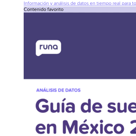
Información y análisis de datos en tiempo real para t
Contenido favorito