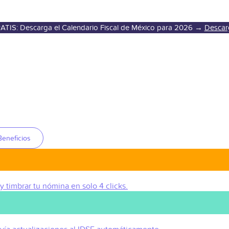
ATIS: Descarga el Calendario Fiscal de México para 2026 →
Descar
Beneficios
 y timbrar tu nómina en solo 4 clicks.